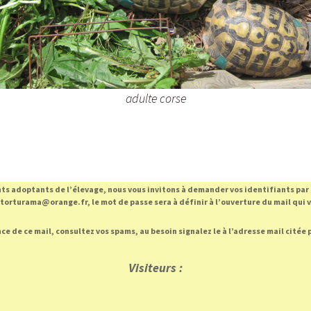
970-01
aire hiberner
juvénile
ibernation
Hibernation in-nature
réveil prématuré
SOINS
Fiche Sanitaire TORTURAMA
uction
Le TIQUE attaque votre
Incubateurs/Couveuses
tortue aussi!
S des Tortues
Reproduction vidéo
adulte corse
Manucure pour tortue
Accouplement
Supplément calcium :
Coquilles d’œufs ou os de
seiches ?
ents adoptants de l’élevage, nous vous invitons à demander vos identifiants par
 torturama@orange.fr, le mot de passe sera à définir à l’ouverture du mail qui 
ce de ce mail, consultez vos spams, au besoin signalez le à l’adresse mail citée 
Visiteurs :