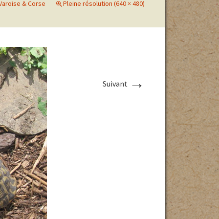
Varoise & Corse
Pleine résolution (640 × 480)
ri en cas
 des parcs
haleur
→
Suivant
 EN
Photos des pontes