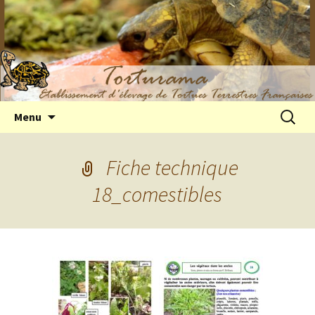
Elevage de tortues terrestres françaises
Aller
Recherc
Menu
au
Hermann
contenu
Fiche technique
18_comestibles