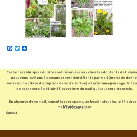
F
T
a
w
c
i
e
t
b
t
Certaines rubriques du site sont réservées aux clients adoptants de l’élev
o
e
o
r
nous vous invitons à demander vos identifiants par mail (merci de donne
k
votre nom et date d’adoption de votre tortue) à torturama@orange.fr, le 
de passe sera à définir à l’ouverture du mail qui vous sera transmis.
En absence de ce mail, consultez vos spams, au besoin signalez le à l’adres
Visiteurs :
mail citée plus haut
588961