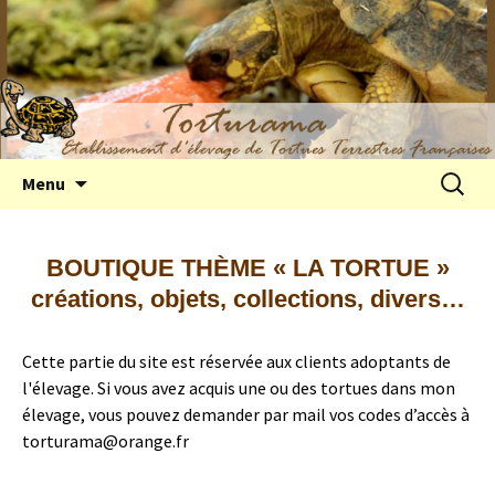
Elevage de tortues terrestres françaises
Aller
Recherc
Menu
au
Hermann
contenu
BOUTIQUE THÈME « LA TORTUE »
créations, objets, collections, divers…
Cette partie du site est réservée aux clients adoptants de
l'élevage. Si vous avez acquis une ou des tortues dans mon
élevage, vous pouvez demander par mail vos codes d’accès à
torturama@orange.fr