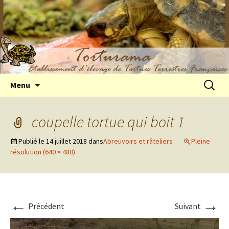
Elevage de tortues terrestres françaises
Aller
Recherc
Menu
au
Hermann
contenu
coupelle tortue qui boit 1
Publié le
14 juillet 2018
dans
Abreuvoirs et râteliers
Pleine
résolution (640 × 480)
←
→
Précédent
Suivant