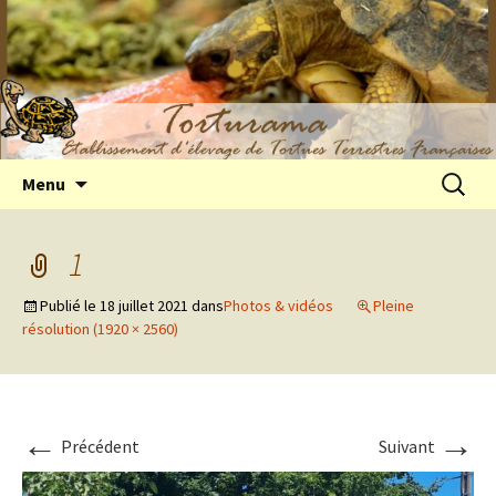
Elevage de tortues terrestres françaises
Aller
Recherc
Menu
au
Hermann
contenu
1
Publié le
18 juillet 2021
dans
Photos & vidéos
Pleine
résolution (1920 × 2560)
←
→
Précédent
Suivant