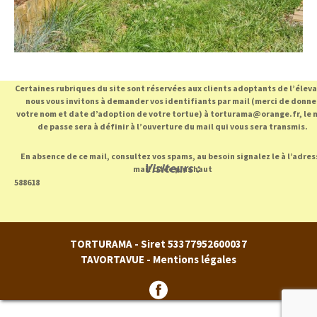
Certaines rubriques du site sont réservées aux clients adoptants de l’élev
nous vous invitons à demander vos identifiants par mail (merci de donne
votre nom et date d’adoption de votre tortue) à torturama@orange.fr, le 
de passe sera à définir à l’ouverture du mail qui vous sera transmis.
En absence de ce mail, consultez vos spams, au besoin signalez le à l’adres
Visiteurs :
mail citée plus haut
588618
TORTURAMA - Siret 53377952600037
TAVORTAVUE -
Mentions légales