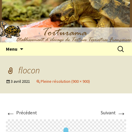
Elevage de tortues terrestres françaises
Aller
Recherc
Menu
au
Hermann
contenu
flocon
3 avril 2021
Pleine résolution (900 × 900)
←
→
Précédent
Suivant