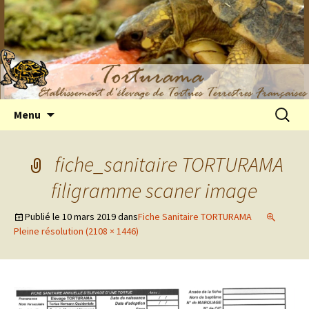
Elevage de tortues terrestres françaises
Aller
Recherc
Menu
au
Hermann
contenu
fiche_sanitaire TORTURAMA
filigramme scaner image
Publié le
10 mars 2019
dans
Fiche Sanitaire TORTURAMA
Pleine résolution (2108 × 1446)