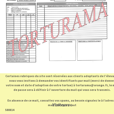
Certaines rubriques du site sont réservées aux clients adoptants de l’élev
nous vous invitons à demander vos identifiants par mail (merci de donne
votre nom et date d’adoption de votre tortue) à torturama@orange.fr, le 
de passe sera à définir à l’ouverture du mail qui vous sera transmis.
En absence de ce mail, consultez vos spams, au besoin signalez le à l’adres
Visiteurs :
mail citée plus haut
588814